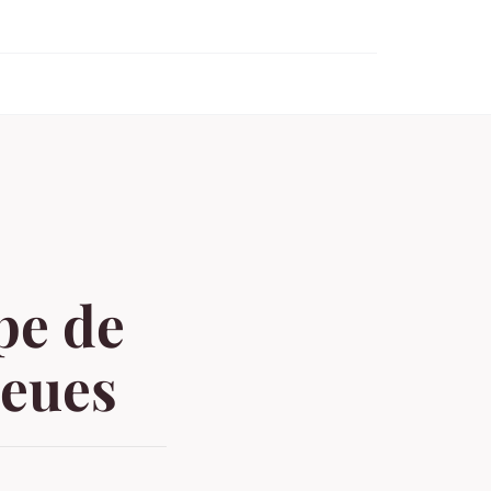
o
pe de
leues