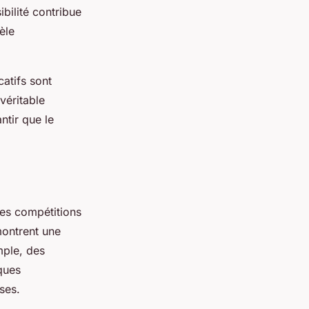
bilité contribue
èle
atifs sont
 véritable
ntir que le
.
res compétitions
ontrent une
mple, des
ques
ses.