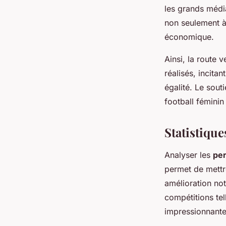
les grands média
non seulement à
économique.
Ainsi, la route 
réalisés, incita
égalité. Le sout
football féminin
Statistiqu
Analyser les
pe
permet de mettre
amélioration no
compétitions te
impressionnante