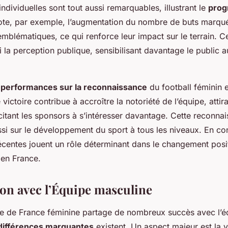
individuelles sont tout aussi remarquables, illustrant le
prog
ote, par exemple, l’augmentation du nombre de buts marqué
emblématiques, ce qui renforce leur impact sur le terrain. 
i la perception publique, sensibilisant davantage le public a
.
s
performances sur la reconnaissance
du football féminin es
 victoire contribue à accroître la notoriété de l’équipe, att
citant les sponsors à s’intéresser davantage. Cette reconna
si sur le développement du sport à tous les niveaux. En con
centes jouent un rôle déterminant dans le changement posit
 en France.
n avec l’Équipe masculine
pe de France féminine partage de nombreux succès avec l’é
différences marquantes
existent. Un aspect majeur est la vi