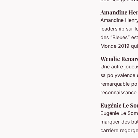
Amandine He
Amandine Henry,
leadership sur l
des “Bleues” es
Monde 2019 qui 
Wendie Renar
Une autre joue
sa polyvalence 
remarquable pou
reconnaissance 
Eugénie Le S
Eugénie Le Somm
marquer des but
carrière regorge