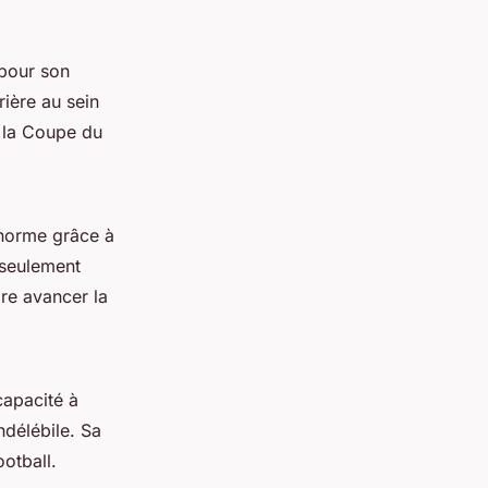
 pour son
rière au sein
e la Coupe du
énorme grâce à
 seulement
re avancer la
capacité à
ndélébile. Sa
otball.