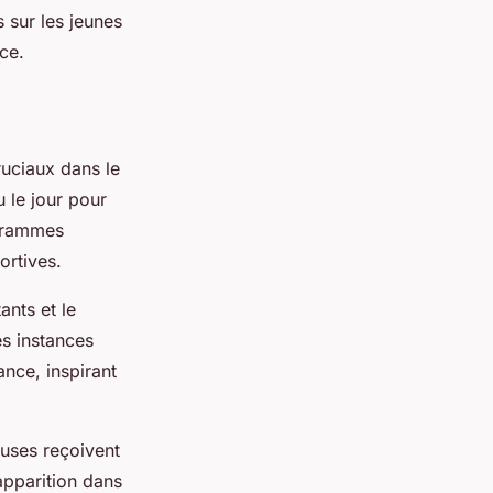
 sur les jeunes
ce.
uciaux dans le
u le jour pour
ogrammes
ortives.
ants et le
s instances
ance, inspirant
euses reçoivent
pparition dans