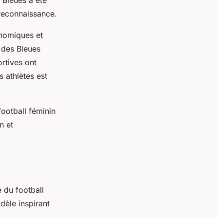
s Bleues a été
reconnaissance.
onomiques et
 des Bleues
rtives ont
 athlètes est
football féminin
n et
 du football
èle inspirant