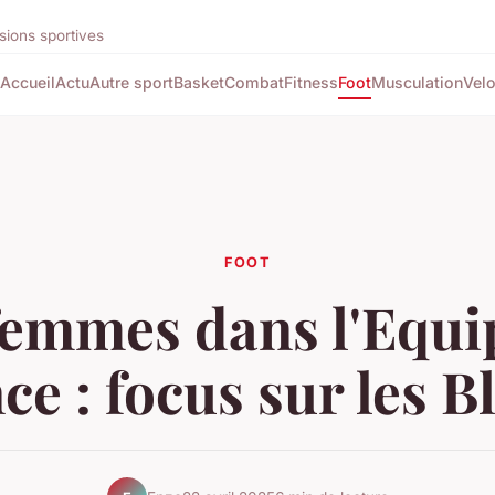
sions sportives
Accueil
Actu
Autre sport
Basket
Combat
Fitness
Foot
Musculation
Vel
FOOT
femmes dans l'Equi
ce : focus sur les B