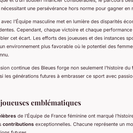
tique et d’un soutien financier considérables, le parcours de
 nécessitant une persévérance hors norme pour gagner en 
avec l’Équipe masculine met en lumière des disparités éc
videntes. Cependant, chaque victoire et chaque performance
ler cet écart. Les efforts des joueuses et des instances spo
 un environnement plus favorable où le potentiel des femmes
nnu.
ssion continue des Bleues forge non seulement l’histoire du 
si les générations futures à embrasser ce sport avec passio
s joueuses emblématiques
élèbres
de l’Équipe de France féminine ont marqué l’histoire
rs
contributions
exceptionnelles. Chacune représente un mod
ions futures.