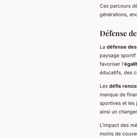
Ces parcours dém
générations, en
Défense de
La
défense des 
paysage sportif 
favoriser l’
égali
éducatifs, des c
Les
défis renco
manque de finan
sportives et les
ainsi un changem
L’impact des méd
moins de couver