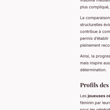
visibilité média
plus compliqué,
La comparaison 
structurelles é
contribue à comb
permis d’établir
pleinement reco
Ainsi, la progre
mais inspire aus
détermination.
Profils de
Les
joueuses c
féminin par leu
pour les générat