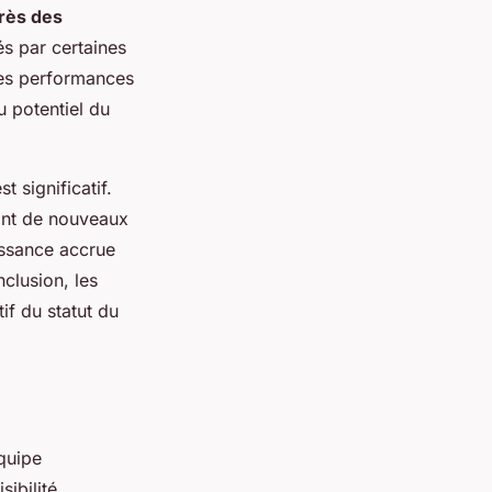
rès des
s par certaines
Ces performances
u potentiel du
t significatif.
irant de nouveaux
issance accrue
clusion, les
if du statut du
quipe
sibilité