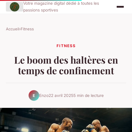
Votre magazine digital dédié à toutes les
passions sportives
Accueil
›
Fitness
FITNESS
Le boom des haltères en
temps de confinement
Enzo
22 avril 2025
5 min de lecture
E